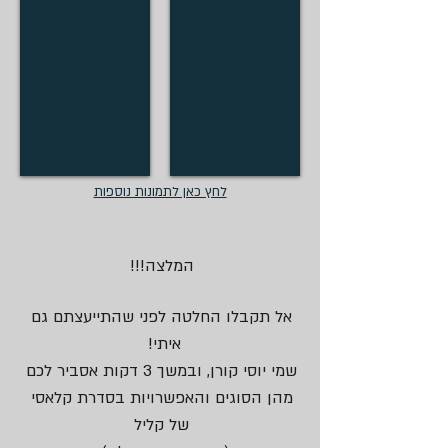
מערכת
מערכת
2
זכוכית
חלונות
חלונות
כנפיים
בידודית
ודלתות
ודלתות
-
עם
ציר
ציר
קבועים:
צלון
במגוון
במגוון
עליון,
דלת
שימושים
שימושים
תחתון
או
ברמת
ברמת
צד
קבוע:
איטום
איטום
4
-
ואמינות
ואמינות
פיווט
עד
לחץ כאן לתמונות נוספות
גבוהה
גבוהה
אנכי
33
/
מ"מ
אופקי
המלצה!!!
אל תקבלו החלטה לפני שהתייעצתם גם
איתי!
שמי יוסי קורן, ובמשך 3 דקות אסביר לכם
מהן הסוגים והאפשרויות בסדרת קלאסי
של קליל