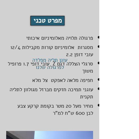
הנו
ברנר
או
עוגני
פנימי
שם
מלבניים
פלדה
בתוך
אנחנו
המותקנים
ומוטות
מפרט טכני
שדות
צובעים
בתוך
פיתול
הקונסטרוקציה
את
מסגרות
יחודיים
זהו
הפרגולה
נסתרות
פרגולה תלויה מאלומיניום איכותי
התומכים
פיתוח
כיליחה
(ללא
בקונסטרוקצית
יחיודי
מסגרות אלומיניום קורות מקבילות 12/4
אחת
ברגים)
הפרגולה
בתחום
לאחר
עובי דופן 2.2
ומהוות
בצורה
עוגן תליה מפלדה
פרגולות
שהורכבה
סרגלי הצללה דגם Z עובי דופי 1.7 פרופיל
יתרון
חזקה
האלומיניום
כולל
לפרגולה שלנו
עיצובי
ויפה
משוך
ולנו
הברגים
ברור
עיצובית
יש
והחיבורים
חפיפה מלאה לאפקט צל מלא
לכל
כאחד
את
כך
עוגני תמיכה חזקים מברזל מגולוון לתליה
מוצר
המוצר
שהתוצאה
תקנית
דומה
והמיומנות
היא
בשוק
להתקין
מחיר מעל 20 מטר בקומת קרקע צבע
מושלמת
פרגולה
עבורכם
וללא
לבן 600 ש"ח למ"ר
כמעט
שינוי
ללא
בצבע
ברגים
עם