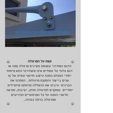
מראה
חלק
ואסטטי
גם
מוטות
התליה
שאנחנו
מייצרים
הינת
מתכת
פלדה
חזקה
קצת על הפרגולה
עם
הדגם המודרני שאנחנו מציגים פרגולה צפה או
דגם גלעד על עמודים אינו סטנדרטי והוא פיתוח
התאמה
יחודי המגלם בתוכו עיצוב חדשני ונסיון של 15
עיצובית
שנים בייצור והתקנת פרגולות . הסתרנו את
מירבית
הברגים עיבינו את ההצללה ופיתחנו פרופילים
לעוגני
יחודיים שמקנים לפרגולה חוזק, יציבות, ומראה
חיבור
חדשני העונה על כל הפרמטרים הנדרשים
מכוגלים
מפרגולה ברמה גבוהה..
ללא
ריתוך