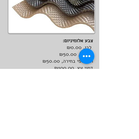
צבע אלומיניום:
לבן, ₪0.00
מגורען, ₪50.00
חלק לפי בחירה, ₪50.00
דמוי עץ, ₪100.00
נקודת חשמל:לתאורה בפרגולה
נקודה אחת ללא עלות
סנטף BH מקורי של חברת
פלרם להגנה מפני גשם
אפשרות מוכרת ומקובלת להגנה מפני גשם
היא התקנת לוחות פוליקרבונט שקוף מה
שקרוי בשפה המקצועית סנטף. הסנטף