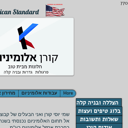
770
ican Standard
More
עבודות אלומיניום
מחירון א
הצללה ובניה קלה
בלוג טיפים ועצות
שמי יוסי קורן ואני הבעלים של קבוצ
שאלות ותשובות
אודות קורן
בחברת ארפל אלומיניום בע"מ.