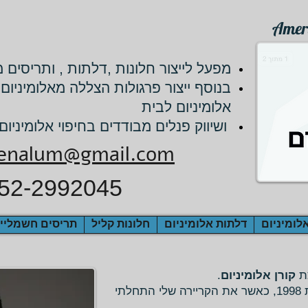
Amer
מפעל לייצור חלונות ,דלתות , ותריסים מ
בנוסף ייצור פרגולות הצללה מאלומיניום 
אלומיניום לבית
ושיווק פנלים מבודדים בחיפוי אלומיניום
enalum@gmail.com
52-2992045
לומיניום
דלתות אלומיניום
חלונות קליל
תריסים חשמליי
ת
קורן אלומיניום
.
אל תחום האלומיניום נכנסתי בשנת 1998, כאשר את הקריירה שלי התחלתי