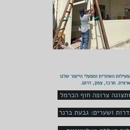
פעילות האזורית ומפעלי הייצור שלנו
רצית. מרכז, צפון, דרום.
תצוגה צרופה חוף הכרמל
רות ושערים: גבעת ברנר