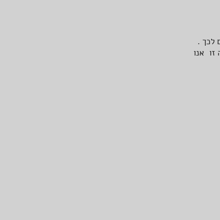
 לכך .
זו אנו