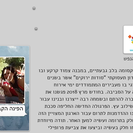
נפש
קסומה בלב גבעתיים, במבנה צמוד קרקע ובו
דון תעסוקתי “סודות ירוקים” אשר בשנים
י בו מעבירים המתמודדים ימי אירוח
חווייתיים הקשורים לקיימות ושמירה על הסביבה. בחודש מרץ 2018 פגשנו את
רה להרתם ובשמחה רבה ייצרנו ובנינו עבור
שילוב עץ. הפרגולה החדשה החליפה סככת
 ההזדמנות לתרום עבור הארגון המצויין הזה
חלק בתרומה ועשיה למען האחר. תודה מיוחדת
 חלק בעשיה וביצעו את צביעת פרופילי