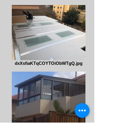
dxXsfiaKTqCOYTOiObWTgQ.jpg
סגירת מרפסת