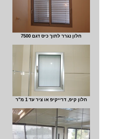
חלון נגרר לתוך כיס דגם 7500
חלון קיפ, דרייקיפ או ציר עד 1 מ"ר